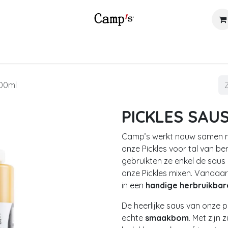
SORTIMENT
SHOP
INSPIRATIE
VERKOOPPUNTEN
B2B
00ml
PICKLES SAUS
Camp’s werkt nauw samen me
onze Pickles voor tal van b
gebruikten ze enkel de saus 
onze Pickles mixen. Vandaa
in een
handige herbruikbare
De heerlijke saus van onze p
echte
smaakbom
. Met zijn