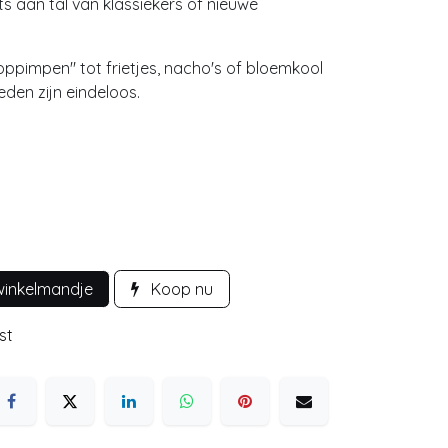
ets aan tal van klassiekers of nieuwe
ppimpen" tot frietjes, nacho's of bloemkool
den zijn eindeloos.
winkelmandje
Koop nu
st