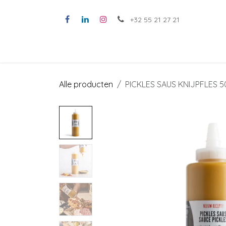
Overslaan naar inhoud
+32 55 21 27 21
OVER CAMP'S
AS
Alle producten
PICKLES SAUS KNIJPFLES 5