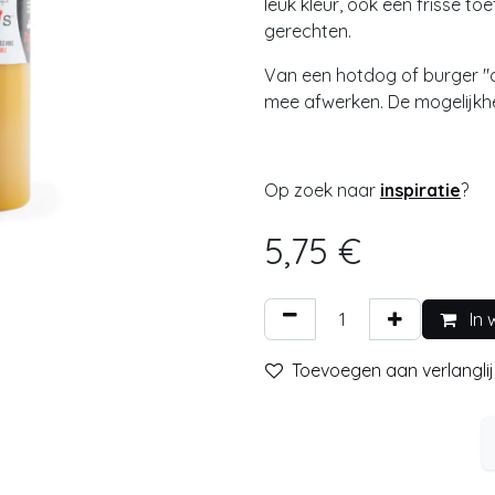
leuk kleur, ook een frisse to
gerechten.
Van een hotdog of burger "o
mee afwerken. De mogelijkhe
Op zoek naar
inspiratie
?
5,75
€
In 
Toevoegen aan verlanglij