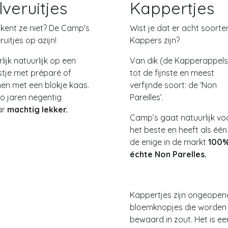
lveruitjes
Kappertjes
 kent ze niet? De Camp's
Wist je dat er acht soorte
eruitjes op azijn!
Kappers zijn?
lijk natuurlijk op een
Van dik (de Kapperappels
stje met préparé of
tot de fijnste en meest
en met een blokje kaas.
verfijnde soort: de ‘Non
o jaren negentig
Pareilles’.
ar
machtig lekker.
Camp’s gaat natuurlijk vo
het beste en heeft als één
de enige in de markt
100
échte Non Parelles.
Kappertjes zijn ongeopen
bloemknopjes die worden
bewaard in zout. Het is ee