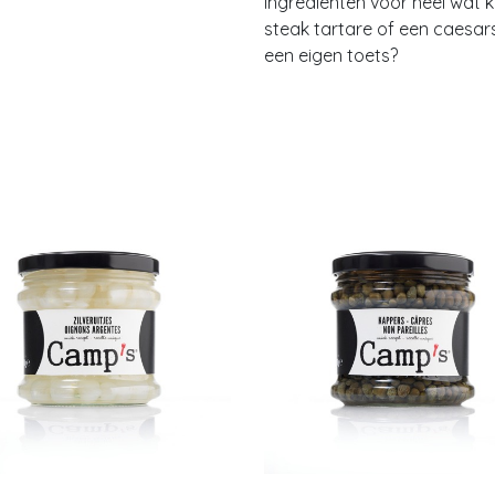
ingrediënten voor heel wat 
steak tartare of een caesar
een eigen toets?