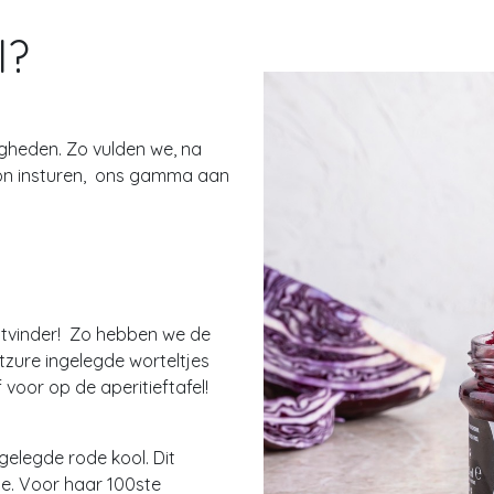
l?
igheden. Zo vulden we, na
kon insturen, ons gamma aan
uitvinder! Zo hebben we de
etzure ingelegde worteltjes
 voor op de aperitieftafel!
gelegde rode kool. Dit
ne. Voor haar 100ste