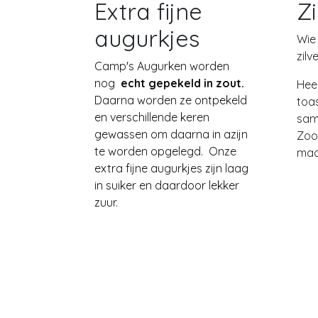
Extra fijne
Zi
augurkjes
Wie
zilv
Camp's Augurken worden
nog
echt gepekeld in zout.
Heer
Daarna worden ze ontpekeld
toa
en verschillende keren
sam
gewassen om daarna in azijn
Zoo
te worden opgelegd. Onze
ma
extra fijne augurkjes zijn laag
in suiker en daardoor lekker
zuur.