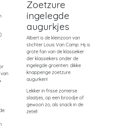
Zoetzure
ingelegde
n
augurkjes
)
Albert is de kleinzoon van
stichter Louis Van Camp. Hij is
grote fan van de klassieker
der klassiekers onder de
ingelegde groenten: dikke
or
knapperige zoetzure
 van
augurken!
%
Lekker in frisse zomerse
slaatjes, op een broodje of
gewoon zo, als snack in de
de
zetel!
n