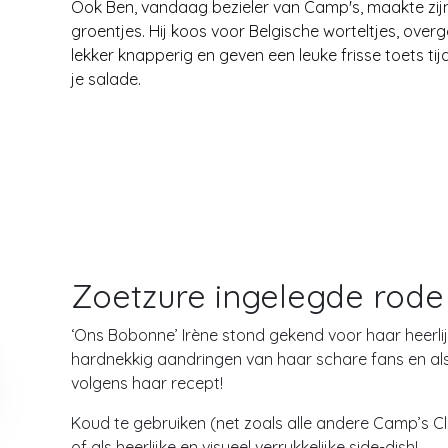
Ook Ben, vandaag bezieler van Camp's, maakte zijn
groentjes. Hij koos voor Belgische worteltjes, over
lekker knapperig en geven een leuke frisse toets tij
je salade.
Zoetzure ingelegde rode
‘Ons Bobonne’ Irène stond gekend voor haar heerlij
hardnekkig aandringen van haar schare fans en al
volgens haar recept!
Koud te gebruiken (net zoals alle andere Camp’s C
of als heerlijke en visueel verrukkelijke side-dish!