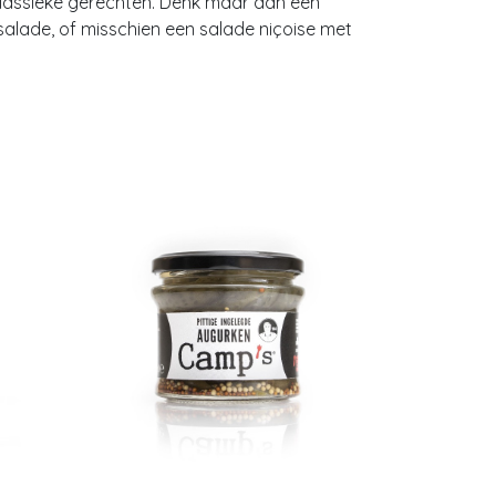
klassieke gerechten. Denk maar aan een
salade, of misschien een salade niçoise met