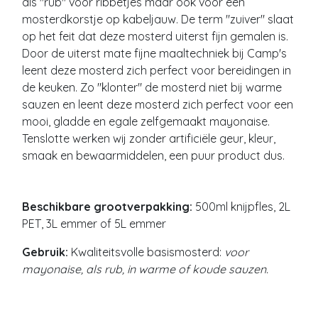
als "rub" voor ribbetjes maar ook voor een
mosterdkorstje op kabeljauw.
De term "zuiver" slaat
op het feit dat deze mosterd uiterst fijn gemalen is.
Door de uiterst mate fijne maaltechniek bij Camp's
leent deze mosterd zich perfect voor bereidingen in
de keuken. Zo "klonter" de mosterd niet bij warme
sauzen en leent deze mosterd zich perfect voor een
mooi, gladde en egale zelfgemaakt
mayonaise.
Tenslotte werken wij zonder artificiële geur, kleur,
smaak en bewaarmiddelen, een puur product dus.
Beschikbare grootverpakking:
500ml knijpfles, 2L
PET, 3L emmer of 5L emmer
Gebruik:
Kwaliteitsvolle basismosterd:
voor
mayonaise, als rub, in warme of koude sauzen.