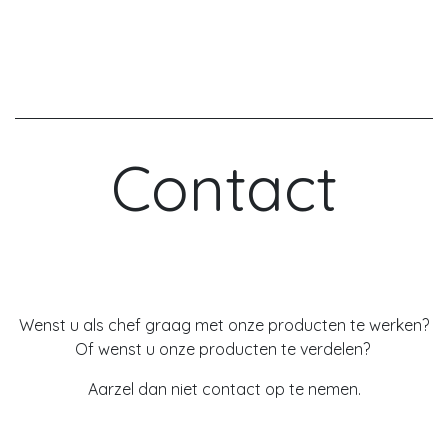
en is heel goed combineerbaar met zoutige
ingrediënten. Zo past de rode kool heel goed in een
salade geitenkaas, maar ook op een broodje brie
en merken we altijd lege potjes als het bij de
raclette op tafel komt.
Beschikbare grootverpakking:
2L Bokaal
Gebruik:
Als
aperitiefhapje (paprika en wortel), in
salades, bij raclette (rode kool), op een broodje...