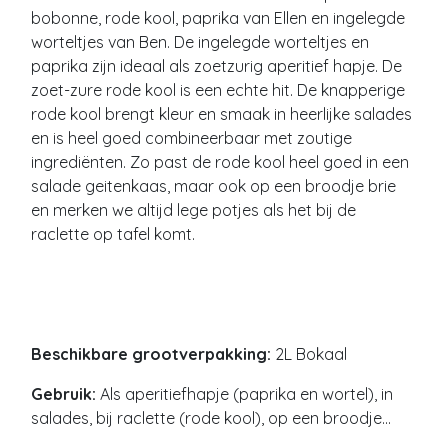
Gebruik:
Steak tartare, bij visgerechten (witte vis,
roggevleugel), pasta's, pizza's, salades,
zelfgemaakte tartare...
Camp's specials
Ingelegde rode kool, worteltjes, paprika...
Met Camp's omarmen we onze roots van
groentjes inleggen, en experimenten we graag met
koks, fans en ons eigen team wat we allemaal
smaakvol en op een natuurlijke manier kunnen
bewaren. Zo hebben we een familierecept van ons
bobonne, rode kool, paprika van Ellen en ingelegde
worteltjes van Ben. De ingelegde worteltjes en
paprika zijn ideaal als zoetzurig aperitief hapje. De
zoet-zure rode kool is een echte hit. De knapperige
rode kool brengt kleur en smaak in heerlijke salades