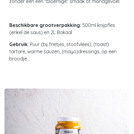
zonder een een "bloemige" smaak of mondgevoel.
Beschikbare grootverpakking:
500ml knijpfles
(enkel de saus) en 2L Bokaal
Gebruik:
Puur (bij frietjes, stoofvlees), (toast)
tartare, warme sauzen, (mayo)dressings, op een
broodje...