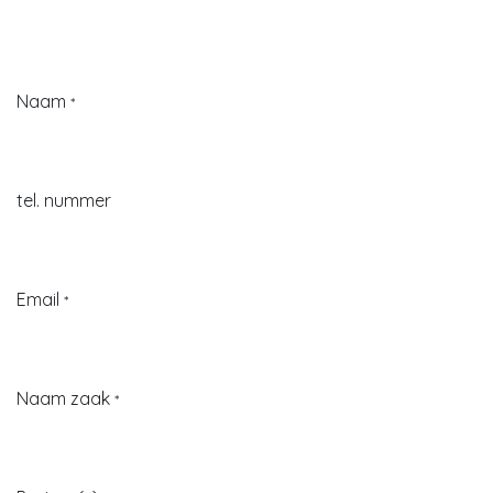
Contact
Wenst u als chef graag met onze producten te werken?
Of wenst u onze producten te verdelen?
Aarzel dan niet contact op te nemen.
Naam
*