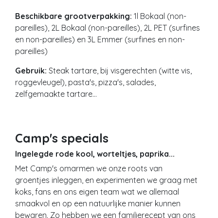
ze bij Camp's aankomen. Hier worden ze uitgebreid
gewassen en opgelegd op azijn. Dit geeft de
kappertjes een zoutige en zure smaak bovenop de
intense smaak van de ongeopende kappertjes
bloem. Camp's biedt 2 soorten kappertjes aan, deze
van de hoogste kwaliteit "non-pareilles" zijn de
kleinste soort (<7mm). Doordat de kappertjes heel
vroeg geoogst worden, is de pure
smaakconcentratie het hoogst. Daarnaast bieden
we ook kappertjes "surfines" aan, iets groter (7mm-
10mm) iets minder sterk van smaak, maar ook iets
goedkoper.
Beschikbare grootverpakking:
1l Bokaal (non-
pareilles), 2L Bokaal (non-pareilles), 2L PET (surfines
en non-pareilles) en 3L Emmer (surfines en non-
pareilles)